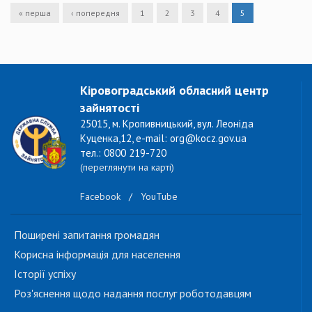
« перша
‹ попередня
1
2
3
4
5
Кіровоградський обласний центр
зайнятості
25015, м. Кропивницький, вул. Леоніда
Куценка,12, e-mail: org@kocz.gov.ua
тел.: 0800 219-720
(переглянути на карті)
Facebook
/
YouTube
Поширені запитання громадян
Корисна інформація для населення
Історії успіху
Роз'яснення щодо надання послуг роботодавцям