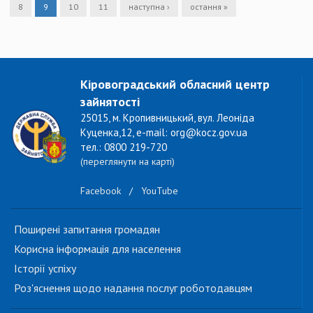
8
9
10
11
наступна ›
остання »
Кіровоградський обласний центр
зайнятості
25015, м. Кропивницький, вул. Леоніда
Куценка,12, e-mail: org@kocz.gov.ua
тел.: 0800 219-720
(переглянути на карті)
Facebook
/
YouTube
Поширені запитання громадян
Корисна інформація для населення
Історії успіху
Роз'яснення щодо надання послуг роботодавцям