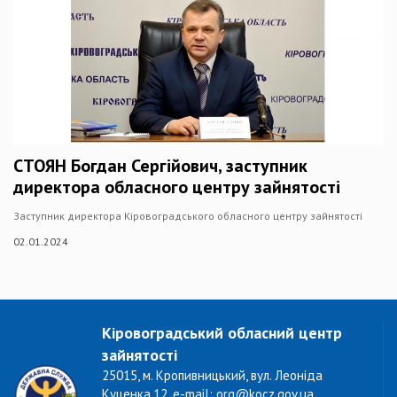
СТОЯН Богдан Сергійович, заступник
директора обласного центру зайнятості
Заступник директора Кіровоградського обласного центру зайнятості
02.01.2024
Кіровоградський обласний центр
зайнятості
25015, м. Кропивницький, вул. Леоніда
Куценка,12, e-mail: org@kocz.gov.ua