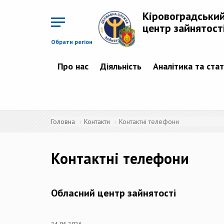
Перейти
до
Кіровоградськи
основного
матеріалу
центр зайнятост
Обрати регіон
Про нас
Діяльність
Аналітика та ста
Головна
Контакти
Контактні телефони
Контактні телефони
Обласний центр зайнятості
24.06.2026