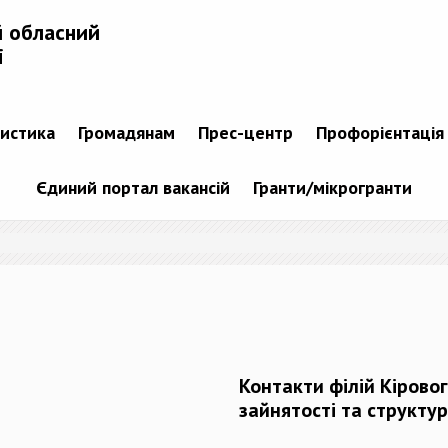
й обласний
і
тистика
Громадянам
Прес-центр
Профорієнтація
Єдиний портал вакансій
Гранти/мікрогранти
Контакти філій Кірово
зайнятості та структур