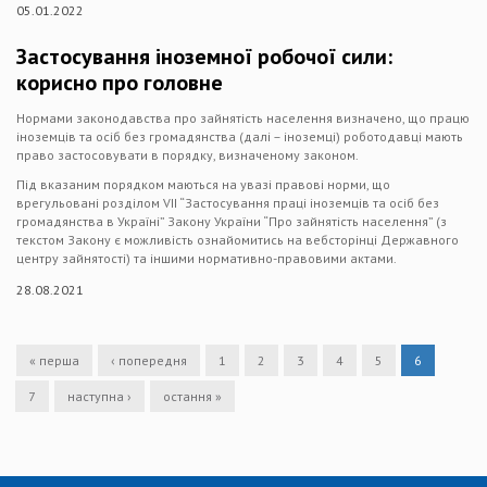
05.01.2022
Застосування іноземної робочої сили:
корисно про головне
Нормами законодавства про зайнятість населення визначено, що працю
іноземців та осіб без громадянства (далі – іноземці) роботодавці мають
право застосовувати в порядку, визначеному законом.
Під вказаним порядком маються на увазі правові норми, що
врегульовані розділом VII “Застосування праці іноземців та осіб без
громадянства в Україні” Закону України “Про зайнятість населення” (з
текстом Закону є можливість ознайомитись на вебсторінці Державного
центру зайнятості) та іншими нормативно-правовими актами.
28.08.2021
« перша
‹ попередня
1
2
3
4
5
6
7
наступна ›
остання »