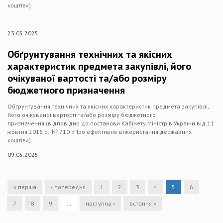
коштів»)
23.05.2025
Обґрунтування технічних та якісних
характеристик предмета закупівлі, його
очікуваної вартості та/або розміру
бюджетного призначення
Обґрунтування технічних та якісних характеристик предмета закупівлі,
його очікуваної вартості та/або розміру бюджетного
призначення (відповідно до постанови Кабінету Міністрів України від 11
жовтня 2016 р. № 710 «Про ефективне використання державних
коштів»)
09.05.2025
« перша
‹ попередня
1
2
3
4
5
6
7
8
9
…
наступна ›
остання »