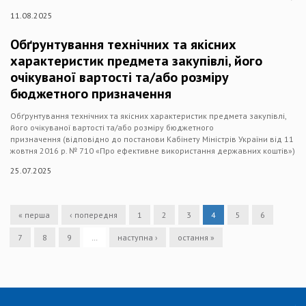
11.08.2025
Обґрунтування технічних та якісних
характеристик предмета закупівлі, його
очікуваної вартості та/або розміру
бюджетного призначення
Обґрунтування технічних та якісних характеристик предмета закупівлі,
його очікуваної вартості та/або розміру бюджетного
призначення (відповідно до постанови Кабінету Міністрів України від 11
жовтня 2016 р. № 710 «Про ефективне використання державних коштів»)
25.07.2025
« перша
‹ попередня
1
2
3
4
5
6
7
8
9
…
наступна ›
остання »