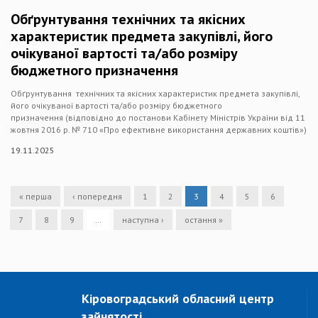
Обґрунтування технічних та якісних
характеристик предмета закупівлі, його
очікуваної вартості та/або розміру
бюджетного призначення
Обґрунтування технічних та якісних характеристик предмета закупівлі,
його очікуваної вартості та/або розміру бюджетного
призначення (відповідно до постанови Кабінету Міністрів України від 11
жовтня 2016 р. № 710 «Про ефективне використання державних коштів»)
19.11.2025
« перша
‹ попередня
1
2
3
4
5
6
7
8
9
…
наступна ›
остання »
Кіровоградський обласний центр
зайнятості