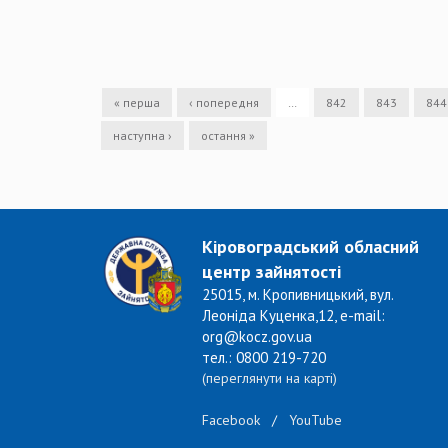
« перша
‹ попередня
…
842
843
844
наступна ›
остання »
Кіровоградський обласний
центр зайнятості
25015, м. Кропивницький, вул.
Леоніда Куценка,12, e-mail:
org@kocz.gov.ua
тел.: 0800 219-720
(переглянути на карті)
Facebook
/
YouTube