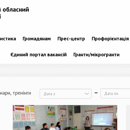
й обласний
і
тистика
Громадянам
Прес-центр
Профорієнтація
Єдиний портал вакансій
Гранти/мікрогранти
нари, тренінги
Дата
Дата