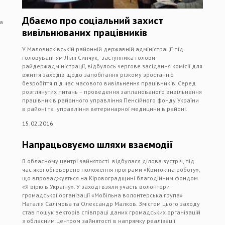
Дбаємо про соціальний захист
за
вивільнюваних працівників
У Маловисківській районній державній адміністрації під
головуванням Лілії Синчук, заступника голови
райдержадміністрації, відбулось чергове засідання комісії для
вжиття заходів щодо запобігання різкому зростанню
безробіття під час масового вивільнення працівників. Серед
розглянутих питань – проведення запланованого вивільнення
працівників районного управління Пенсійного фонду України
в районі та управління ветеринарної медицини в районі.
15.02.2016
Напрацьовуємо шляхи взаємодії
В обласному центрі зайнятості відбулася ділова зустріч, під
час якої обговорено положення програми «Квиток на роботу»,
що впроваджується на Кіровоградщині благодійним фондом
«Я вірю в Україну». У заході взяли участь волонтери
громадської організації «Мобільна волонтерська група»
Наталія Салімова та Олександр Малков. Змістом цього заходу
став пошук векторів співпраці даних громадських організацій
з обласним центром зайнятості в напрямку реалізації