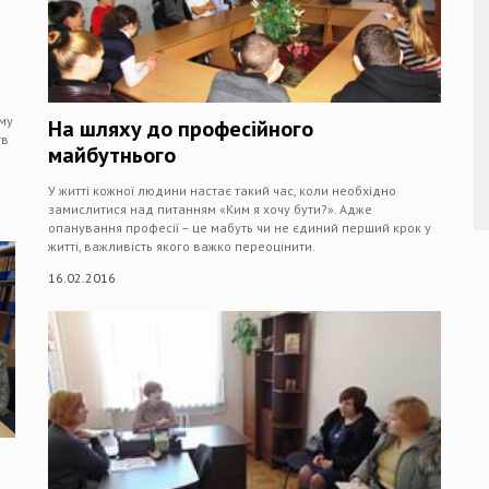
ому
На шляху до професійного
тв
майбутнього
У житті кожної людини настає такий час, коли необхідно
замислитися над питанням «Ким я хочу бути?». Адже
опанування професії – це мабуть чи не єдиний перший крок у
житті, важливість якого важко переоцінити.
16.02.2016