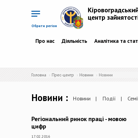
Перейти
до
Кіровоградськи
основного
матеріалу
центр зайнятост
Обрати регіон
Про нас
Діяльність
Аналітика та ста
Головна
Прес-центр
Новини
Новини
Новини
Новини
Події
Семі
Регіональний ринок праці - мовою
цифр
17.02.2016