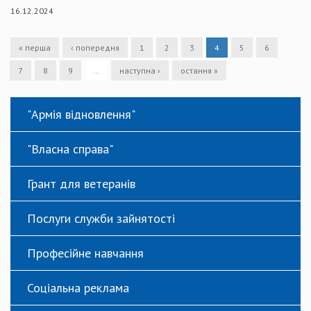
16.12.2024
« перша
‹ попередня
1
2
3
4
5
6
7
8
9
…
наступна ›
остання »
"Армія відновлення"
"Власна справа"
Грант для ветеранів
Послуги служби зайнятості
Професійне навчання
Соціальна реклама