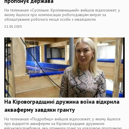
пропонує держава
На телеканалі «Суспільне. Кропивницький» вийшов відеосюжет, у
якому йшлося про компенсацію роботодавцям витрат за
облаштування робочого місця особи з інвалідністю
21.01.2025
На Кіровоградщині дружина воїна відкрила
акваферму завдяки гранту
На телеканалі «Подробиці» вийшов відеосюжет, у якому йшлося
про відкриття акваферми на Кіровоградщині дружиною
військовослужбовця, яка отримала грант за урядовою програмою